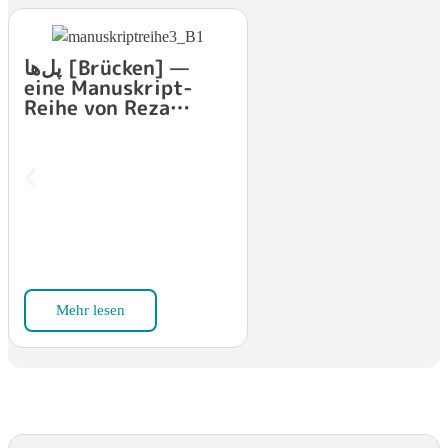
پل‌ها [Brücken] —
eine Manuskript-
Reihe von Reza
Panahi
Mehr lesen