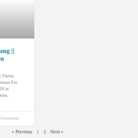
ng ||
in
m Thema
nistan Ein
N in
mmen,
 Kommentare
« Previous
1
2
Next »