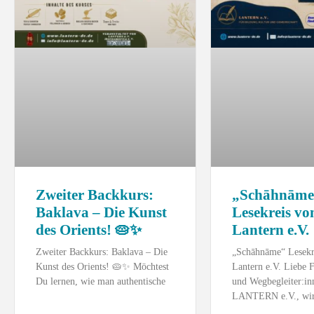
Zweiter Backkurs:
„Schāhnāme
Baklava – Die Kunst
Lesekreis vo
des Orients! 🥧✨
Lantern e.V.
Zweiter Backkurs: Baklava – Die
„Schāhnāme“ Lesekr
Kunst des Orients! 🥧✨ ​Möchtest
Lantern e.V. Liebe 
Du lernen, wie man authentische
und Wegbegleiter:in
LANTERN e.V., wir 