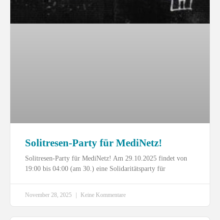
Solitresen-Party für MediNetz!
Solitresen-Party für MediNetz! Am 29.10.2025 findet von
19:00 bis 04:00 (am 30.) eine Solidaritätsparty für
November 28, 2025
Keine Kommentare