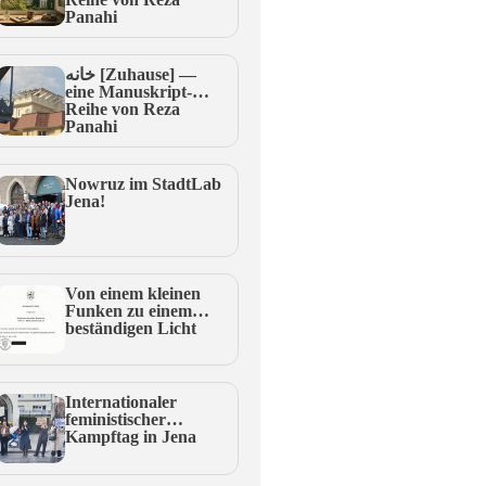
Panahi
خانه [Zuhause] —
eine Manuskript-
Reihe von Reza
Panahi
Nowruz im StadtLab
Jena!
Von einem kleinen
Funken zu einem
beständigen Licht
Internationaler
feministischer
Kampftag in Jena