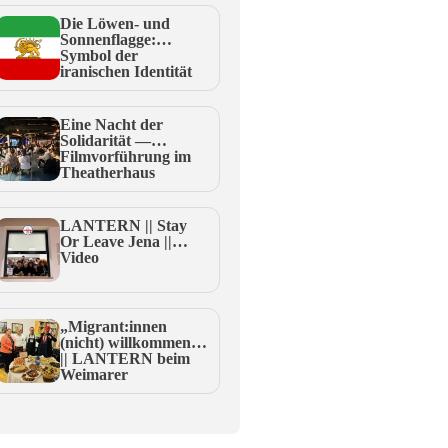
Die Löwen- und
Sonnenflagge:
Symbol der
iranischen Identität
oder radikaler
Nationalismus? ||
Gastbeitrag
Eine Nacht der
Solidarität —
Filmvorführung im
Theatherhaus
LANTERN || Stay
Or Leave Jena ||
Video
„Migrant:innen
(nicht) willkommen?“
|| LANTERN beim
Weimarer
Rendezvous