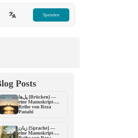
Spenden
log Posts
پل‌ها [Brücken] —
eine Manuskript-
Reihe von Reza
Panahi
زبان [Sprache] —
eine Manuskript-
Reihe von Reza