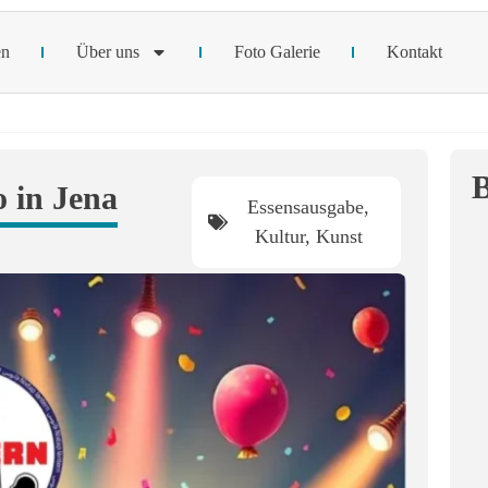
en
Über uns
Foto Galerie
Kontakt
B
in Jena
Essensausgabe
,
Kultur
,
Kunst