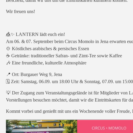
Bescheid, damit wir uns um die Eintrittskarten kümmern können.
Wir freuen uns!
🎪✨ LANTERN lädt euch ein!
Am 06. & 07. September beim Circus Momolo in Jena erwarten eu
🍲 Köstliches arabisches & persisches Essen
☕ Getränke: traditioneller Safran- und Zimt-Tee sowie Kaffee
🎶 Eine freundliche, kulturelle Atmosphäre
📍 Ort: Burgauer Weg 9, Jena
🗓️ Zeit: Samstag, 06.09. um 18:00 Uhr & Sonntag, 07.09. um 15:0
💡 Der Zugang zum Veranstaltungsgelände ist für Mitglieder von 
Vorstellungen besuchen möchtet, damit wir die Eintrittskarten für d
Kommt vorbei und genießt mit uns ein Wochenende voller Freude,