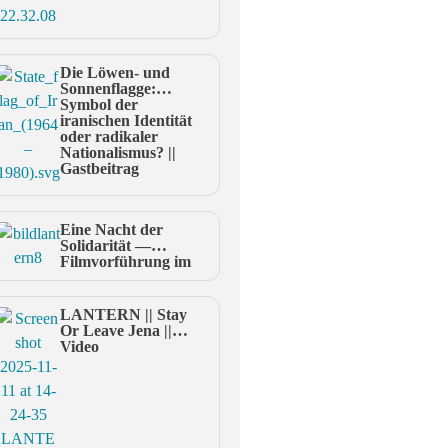
Die Löwen- und
Sonnenflagge:
Symbol der
iranischen Identität
oder radikaler
Nationalismus? ||
Gastbeitrag
Eine Nacht der
Solidarität —
Filmvorführung im
Theatherhaus
LANTERN || Stay
Or Leave Jena ||
Video