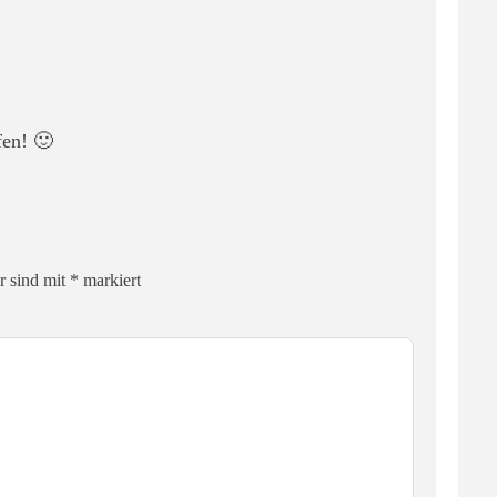
fen! 🙂
r sind mit
*
markiert