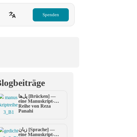
Spenden
logbeiträge
پل‌ها [Brücken] —
eine Manuskript-
Reihe von Reza
Panahi
زبان [Sprache] —
eine Manuskript-