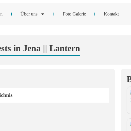
en
Über uns
Foto Galerie
Kontakt
ts in Jena || Lantern
B
ichnis