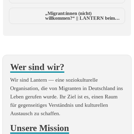
LANTERN || Stay Or Leave Jena ||
Video
„Migrant:innen (nicht)
willkommen?“ || LANTERN beim
Weimarer Rendezvous